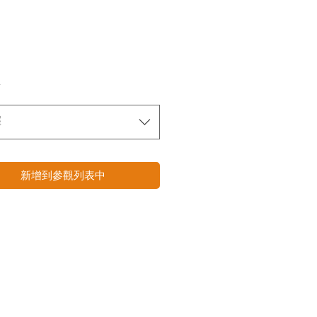
*
擇
新增到參觀列表中