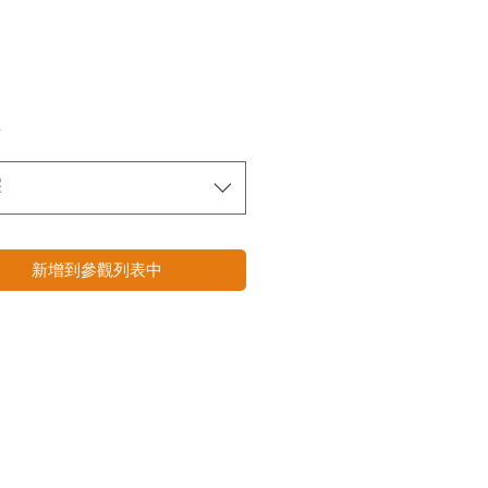
*
擇
新增到參觀列表中