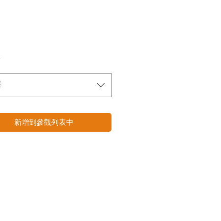
*
擇
新增到參觀列表中