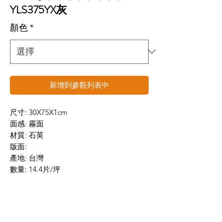
YLS375YX灰
顏色
*
新增到參觀列表中
尺寸: 30X75X1cm
面感: 霧面
材質: 石英
版面:
產地: 台灣
數量: 14.4片/坪