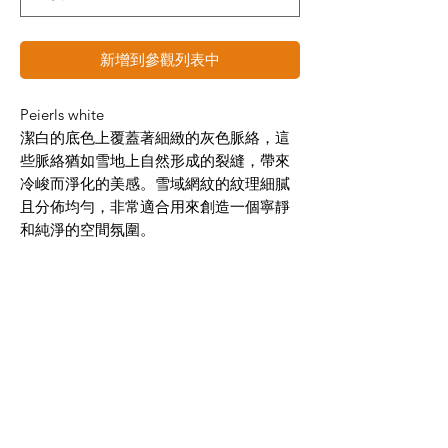
新增到參觀列表中
Peierls white
潔白的底色上覆蓋著細緻的灰色脈絡，這
些脈絡猶如雪地上自然形成的裂縫，帶來
冷峻而淨化的美感。雪域網紋的紋理細膩
且分佈均勻，非常適合用來創造一個寧靜
和純淨的空間氛圍。
適用於沙發背牆、電視墻、廚房台面、浴
室牆面與商用空間，大板設計簡潔優雅，
百搭各式風格，輕鬆營造明亮開闊的空間
感。
尺寸: 120X270X0.6 cm
面感: 亮面/霧面
材質: 石英
版面: 6