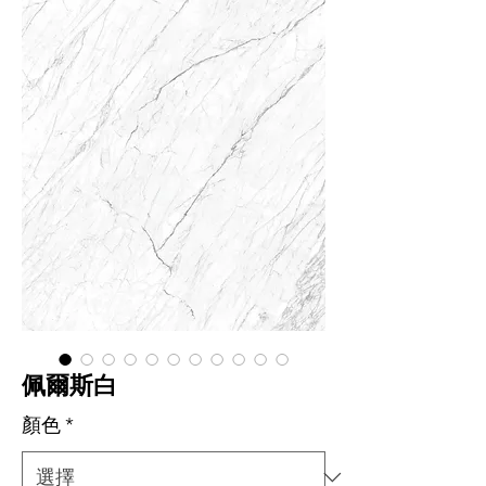
佩爾斯白
顏色
*