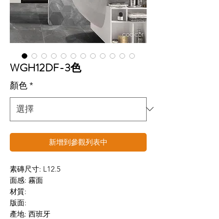
WGH12DF-3色
顏色
*
新增到參觀列表中
素磚尺寸: L12.5
面感: 霧面
材質:
版面:
產地: 西班牙