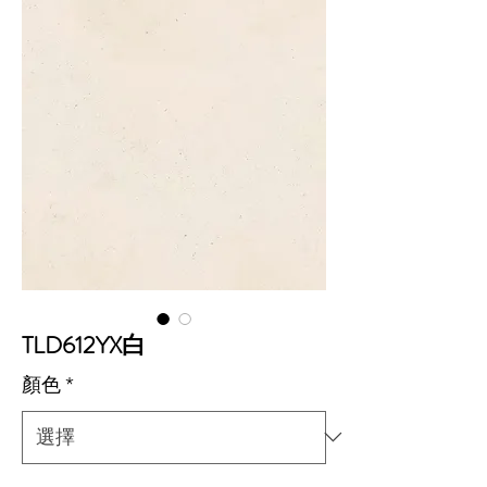
TLD612YX白
顏色
*