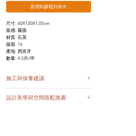
新增到參觀列表中
尺寸: 60X120X1.05cm
面感: 霧面
材質: 石英
版面: 16
產地: 西班牙
數量: 4.5片/坪
施工與保養建議
本款磚面感細緻且耐磨性佳，施工建議使
設計美學與空間搭配推薦
用專業黏著劑以雙面背膠工法鋪貼，並預
留標準伸縮縫，以完美延續建材的美學壽
TLD612YX 白 (60x120 cm)
命。
在繁忙的都市生活中，家應該是那一抹溫
柔的留白。這款 TLD612YX 白，源自西班
日常保養極為簡單，平時以清水或中性清
牙的精緻工藝，以極致的奶白色調，為您
潔劑擦拭即可，能輕鬆維持不褪色的高雅