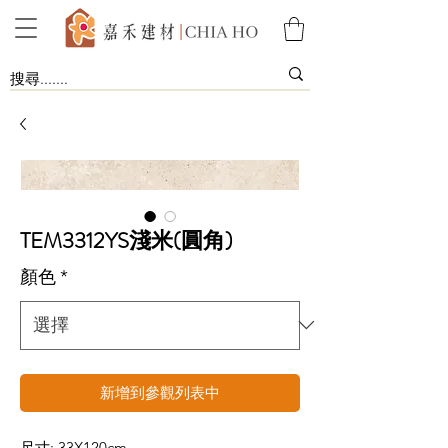
TEM3312YS淺米(圓角)
顏色
*
新增到參觀列表中
尺寸: 33X120cm