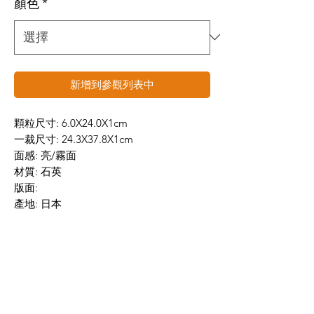
顏色
*
新增到參觀列表中
顆粒尺寸: 6.0X24.0X1cm
一裁尺寸: 24.3X37.8X1cm
面感: 亮/霧面
材質: 石英
版面:
產地: 日本
數量: 36裁/坪