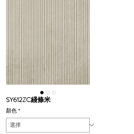
SY612ZC綫條米
顏色
*