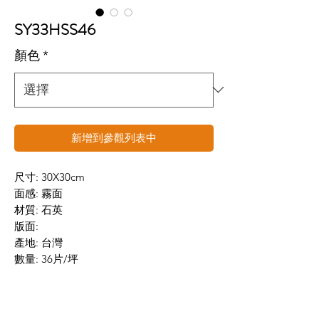
SY33HSS46
顏色
*
新增到參觀列表中
尺寸: 30X30cm
面感: 霧面
材質: 石英
版面:
產地: 台灣
數量: 36片/坪