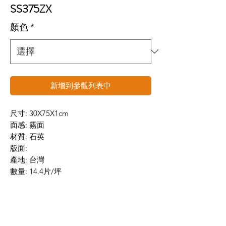
SS375ZX
顏色
*
新增到參觀列表中
尺寸: 30X75X1cm
面感: 霧面
材質: 石英
版面:
產地: 台灣
數量: 14.4片/坪