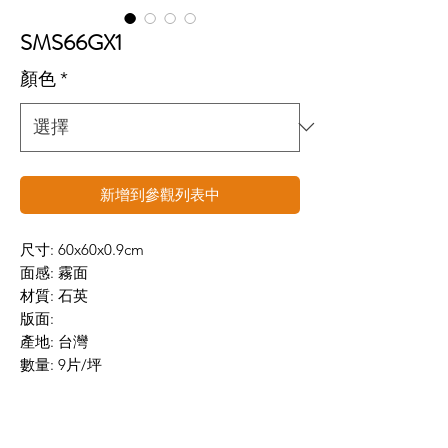
SMS66GX1
顏色
*
新增到參觀列表中
尺寸: 60x60x0.9cm
面感: 霧面
材質: 石英
版面:
產地: 台灣
數量: 9片/坪