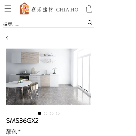
SMS36GX2
顏色
*