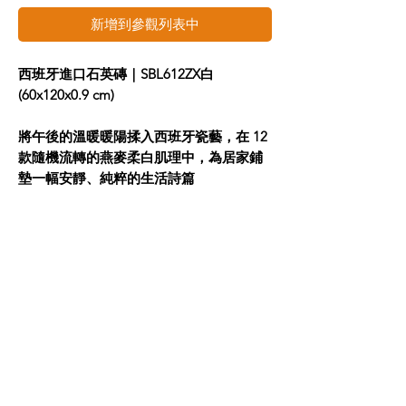
新增到參觀列表中
西班牙進口石英磚｜SBL612ZX白
(60x120x0.9 cm)
將午後的溫暖暖陽揉入西班牙瓷藝，在 12
款隨機流轉的燕麥柔白肌理中，為居家鋪
墊一幅安靜、純粹的生活詩篇
在尋覓心中最理想的溫暖居所時，許多嚮
往奶油風、侘寂美學或極簡北歐風的屋主
與設計師，總是在尋找那抹能包容日常溫
度的「白」。過於均勻的純白磁磚在採光
下容易折射出冷冰冰的科技感，而拋光面
的強烈反光也容易打亂空間的安穩。完美
的居家地坪與牆面，應當像天然砂岩或純
淨的微水泥般，表面帶著大自然留下的細
微顆粒與溫潤觸感，默默守護著全家人的