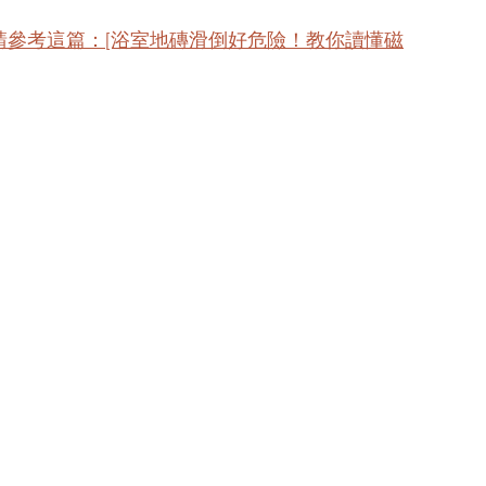
請參考這篇：[浴室地磚滑倒好危險！教你讀懂磁