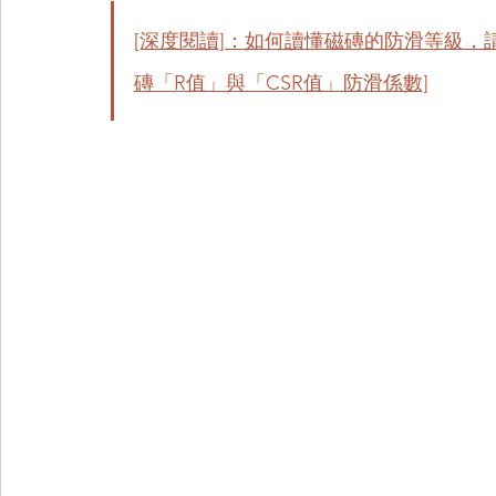
[深度閱讀]：如何讀懂磁磚的防滑等級，
磚「R值」與「CSR值」防滑係數]