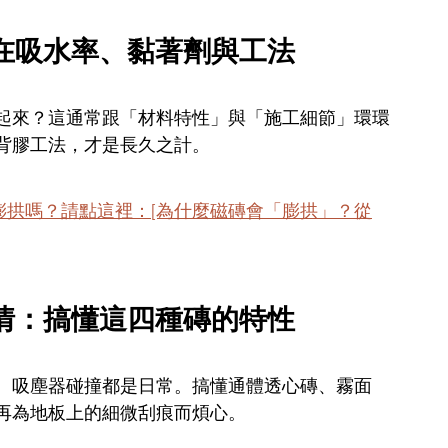
鍵在吸水率、黏著劑與工法
起來？這通常跟「材料特性」與「施工細節」環環
背膠工法，才是長久之計。
膨拱嗎？請點這裡：[為什麼磁磚會「膨拱」？從
心情：搞懂這四種磚的特性
、吸塵器碰撞都是日常。搞懂通體透心磚、霧面
再為地板上的細微刮痕而煩心。