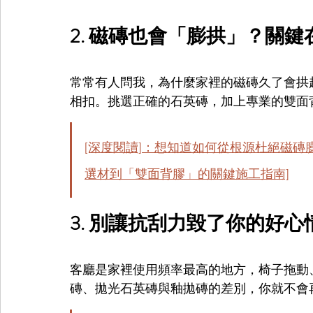
2. 磁磚也會「膨拱」？關
常常有人問我，為什麼家裡的磁磚久了會拱
相扣。挑選正確的石英磚，加上專業的雙面
[深度閱讀]：想知道如何從根源杜絕磁磚
選材到「雙面背膠」的關鍵施工指南]
3. 別讓抗刮力毀了你的好
客廳是家裡使用頻率最高的地方，椅子拖動
磚、拋光石英磚與釉拋磚的差別，你就不會