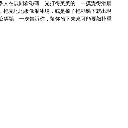
多人在展間看磁磚，光打得美美的，一摸覺得滑順
，拖完地地板像溜冰場，或是椅子拖動幾下就出現
血淚經驗」一次告訴你，幫你省下未來可能要敲掉重