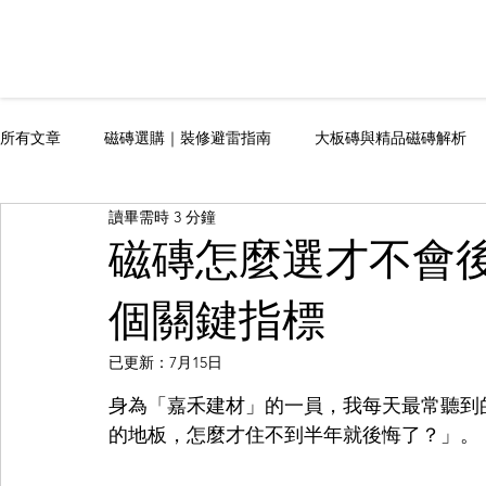
所有文章
磁磚選購｜裝修避雷指南
大板磚與精品磁磚解析
讀畢需時 3 分鐘
磁磚怎麼選才不會後
個關鍵指標
已更新：
7月15日
身為「嘉禾建材」的一員，我每天最常聽到
的地板，怎麼才住不到半年就後悔了？」。