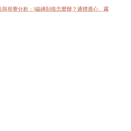
較與視覺分析：[磁磚刮痕怎麼辦？通體透心、霧