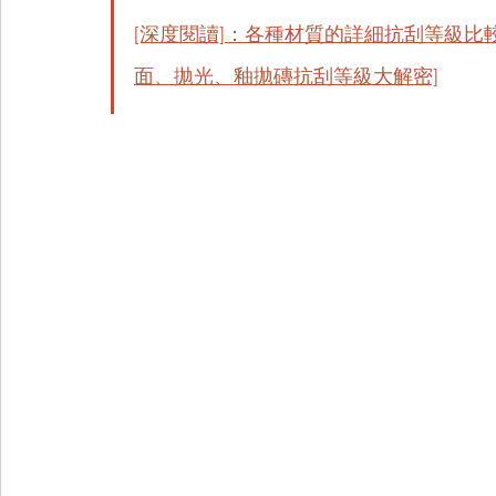
[深度閱讀]：各種材質的詳細抗刮等級比
面、拋光、釉拋磚抗刮等級大解密]