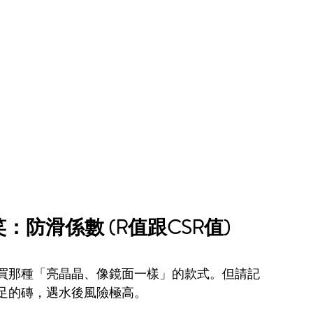
：防滑係數 (R值跟CSR值)
買那種「亮晶晶、像鏡面一樣」的款式。但請記
足的磚，遇水後風險極高。