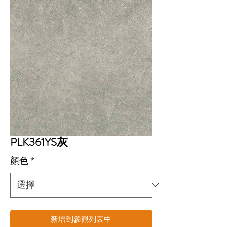
PLK361YS灰
顏色
*
新增到參觀列表中