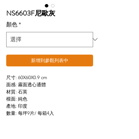
NS6603F尼歐灰
顏色
*
新增到參觀列表中
尺寸: 60X60X0.9 cm
面感: 霧面透心通體
材質: 石英
模面: 純色
產地: 印度
數量: 每坪9片/ 每箱4入