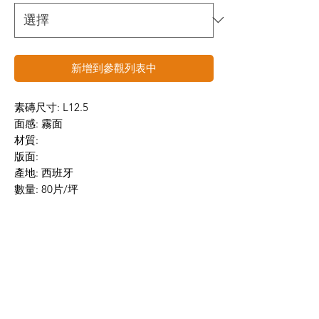
新增到參觀列表中
素磚尺寸: L12.5
面感: 霧面
材質:
版面:
產地: 西班牙
數量: 80片/坪