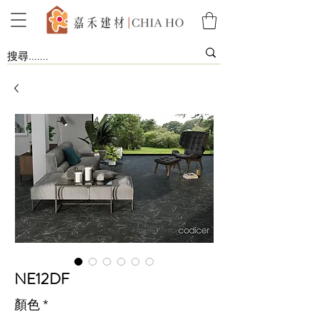
NE12DF
顏色
*