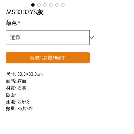
MS3333YS灰
顏色
*
新增到參觀列表中
尺寸: 33.3X33.3cm
面感: 霧面
材質: 石英
版面:
產地: 西班牙
數量: 36片/坪