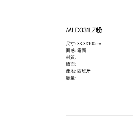
MLD331LZ粉
尺寸: 33.3X100cm
面感: 霧面
材質:
版面:
產地: 西班牙
數量: