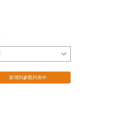
*
擇
新增到參觀列表中