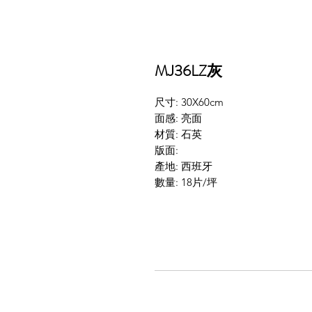
MJ36LZ灰
尺寸: 30X60cm
面感: 亮面
材質: 石英
版面:
產地: 西班牙
數量: 18片/坪