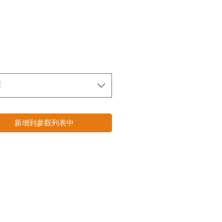
*
擇
新增到參觀列表中