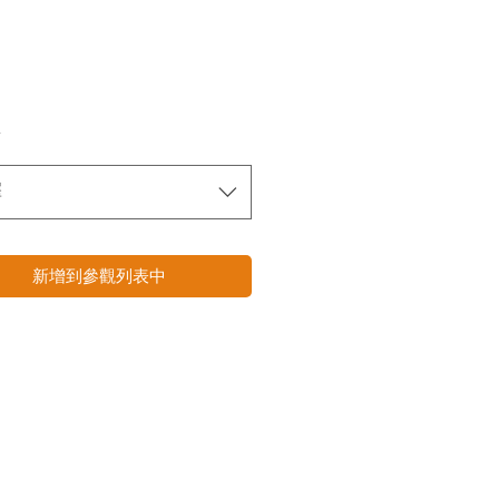
*
擇
新增到參觀列表中