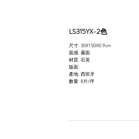
LS315YX-2色
尺寸: 30X150X0.9cm
面感: 霧面
材質: 石英
版面:
產地: 西班牙
數量: 8片/坪