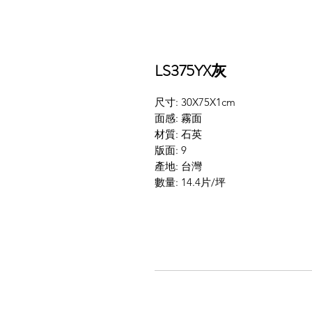
LS375YX灰
尺寸: 30X75X1cm
面感: 霧面
材質: 石英
版面: 9
產地: 台灣
數量: 14.4片/坪