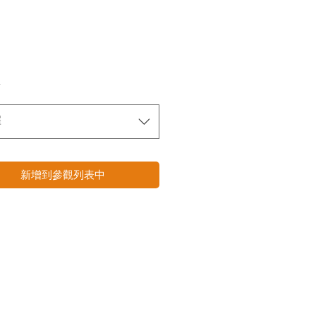
*
擇
新增到參觀列表中