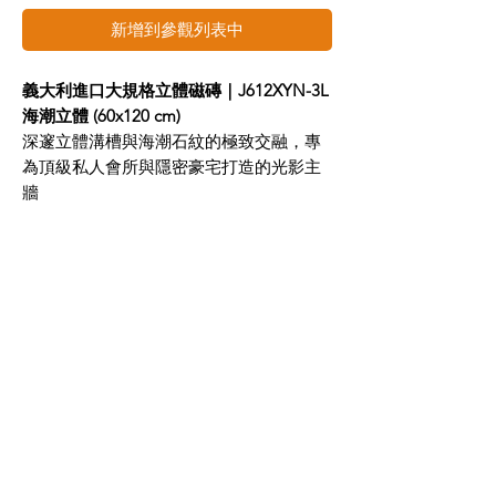
新增到參觀列表中
義大利進口大規格立體磁磚｜J612XYN-3L
海潮立體 (60x120 cm)
深邃立體溝槽與海潮石紋的極致交融，專
為頂級私人會所與隱密豪宅打造的光影主
牆
大膽、深邃、且充滿雕刻感。在規劃高端
公領域或私密空間時，平面的牆面已無法
滿足對於極致品味的追求。許多喜好頂級
現代奢華、當代暗黑美學（Dark Luxury）
的豪宅屋主與設計師，在尋找主牆建材
時，常渴望石材拉槽的工藝層次，卻又擔
心天然石材加工代價高昂且極易碎裂。
義大利原裝進口的【J612XYN-3L 海潮立
體】大規格石英磚，完美突破了傳統建材