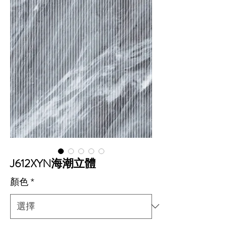
J612XYN海潮立體
顏色
*