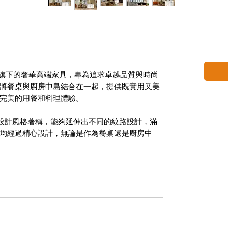
nno 品牌旗下的奢華高端家具，專為追求卓越品質與時尚
將餐桌與廚房中島結合在一起，提供既實用又美
完美的用餐和料理體驗。
貫穿式的設計風格著稱，能夠延伸出不同的紋路設計，滿
均經過精心設計，無論是作為餐桌還是廚房中
，成為家居裝飾中的點睛之筆。
用不銹鋼結構，確保卓越的耐久性和穩定性；鋁蜂窩板作為
蝕等優勢。表面採用的大板磚，不僅美觀大方，
重實用性。餐桌與廚房中島的結合設計提供多功
行各種廚房操作，同時滿足家庭聚餐需求。