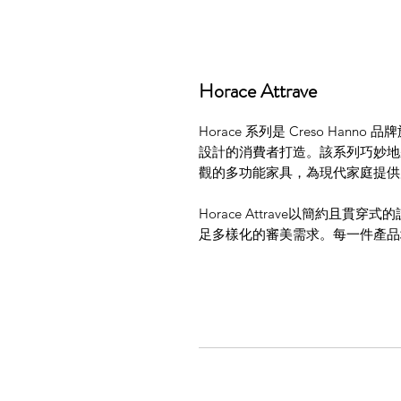
Horace Attrave
Horace 系列是 Creso Ha
設計的消費者打造。該系列巧妙地
觀的多功能家具，為現代家庭提供
Horace Attrave以簡約且
足多樣化的審美需求。每一件產品
島，都能與各種家居風格完美融合
Horace Attrave 系列採
板材，具有輕量化、強度高和耐腐
還具有優越的耐磨性和耐污性。
這一系列不僅注重外觀設計，更注
能儲物空間和嵌入式設備，方便進