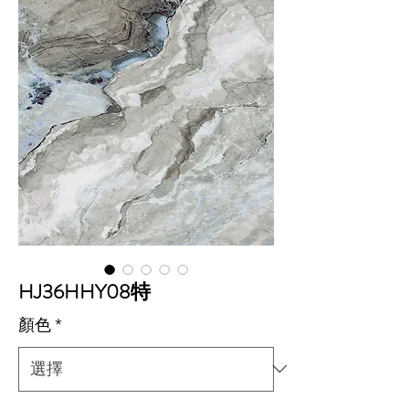
HJ36HHY08特
顏色
*