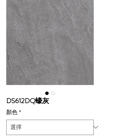
DS612DQ蠔灰
顏色
*