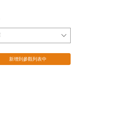
*
擇
新增到參觀列表中