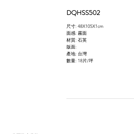
DQHSS502
尺寸: 48X105X1cm
面感: 霧面
材質: 石英
版面:
產地: 台灣
數量: 18片/坪