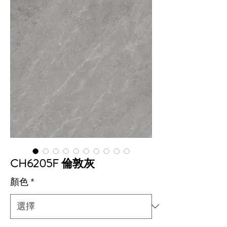
CH6205F 倫敦灰
顏色
*