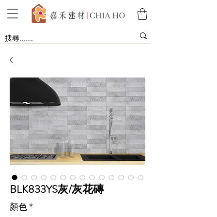
BLK833YS灰/灰花磚
顏色
*