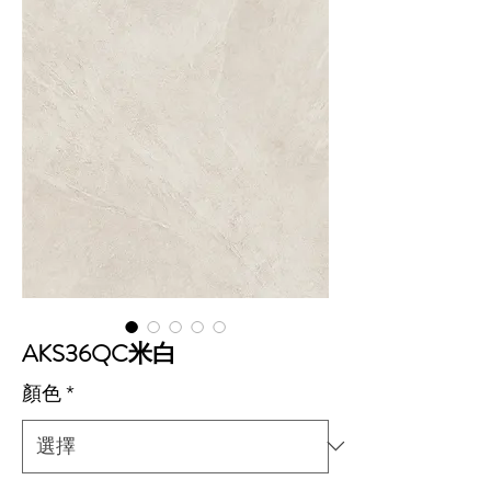
AKS36QC米白
顏色
*