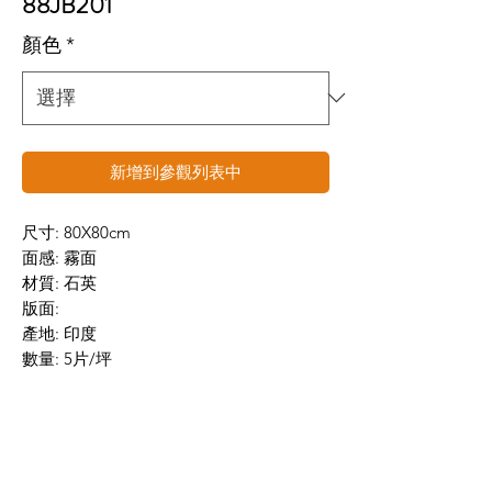
88JB201
顏色
*
新增到參觀列表中
尺寸: 80X80cm
面感: 霧面
材質: 石英
版面:
產地: 印度
數量: 5片/坪