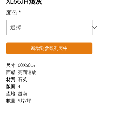
XL66JH淺灰
顏色
*
新增到參觀列表中
尺寸: 60X60cm
面感: 亮面連紋
材質: 石英
版面: 4
產地: 越南
數量: 9片/坪