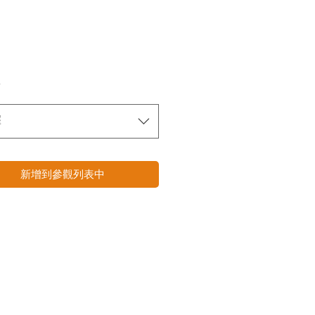
*
擇
新增到參觀列表中