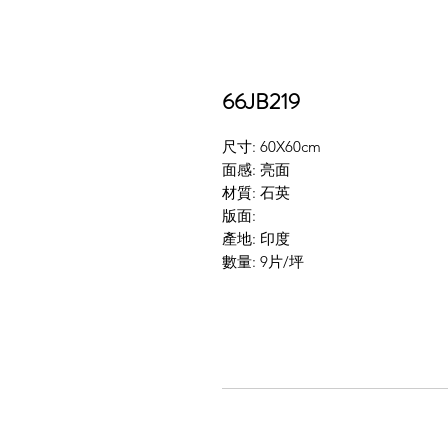
66JB219
尺寸: 60X60cm
面感: 亮面
材質: 石英
版面:
產地: 印度
數量: 9片/坪