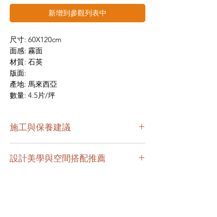
新增到參觀列表中
尺寸: 60X120cm
面感: 霧面
材質: 石英
版面:
產地: 馬來西亞
數量: 4.5片/坪
施工與保養建議
本款磚面感細緻且耐磨性佳，施工建議使
設計美學與空間搭配推薦
用專業黏著劑以雙面背膠工法鋪貼，並預
留標準伸縮縫，以完美延續建材的美學壽
612WNS76 (60x120 cm) 馬來西亞進口石
命。
英磚，以深邃岩灰基底交織流動白脈，打
日常保養極為簡單，平時以清水或中性清
造現代工業風與侘寂美學空間首選
潔劑擦拭即可，能輕鬆維持不褪色的高雅
質感。