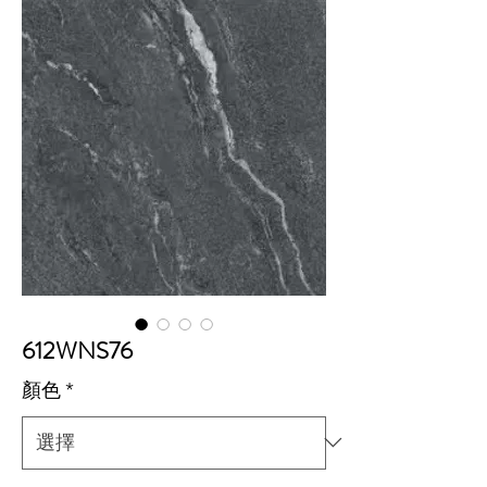
612WNS76
顏色
*