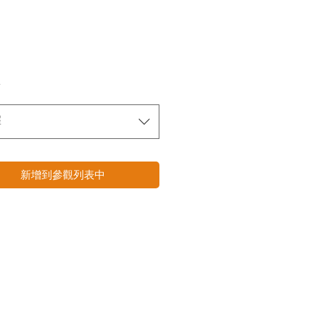
*
擇
新增到參觀列表中