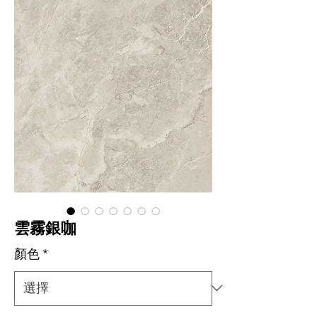
雲霧銀咖
顏色
*