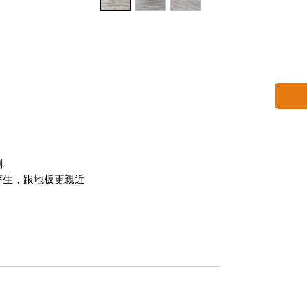
刷
孳生，跟地板更親近
就算不小心打翻水也不怕 [吸水膨脹率標準在20%
標配
2mm防焰底墊