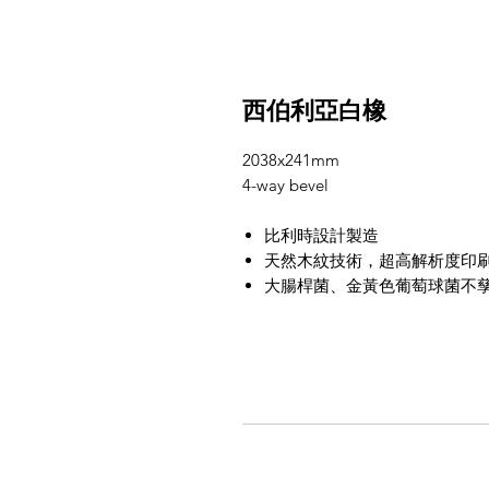
西伯利亞白橡
2038x241mm
4-way bevel
比利時設計製造
天然木紋技術，超高解析度印
大腸桿菌、金黃色葡萄球菌不
超低的吸水膨脹率（0.3%），
以下]
價格為一坪
直鋪連工帶料
價，
拆包不退
施工保固一年
一包9片（0.67坪)
矽利康收邊另計
起步條/區隔條費用另計